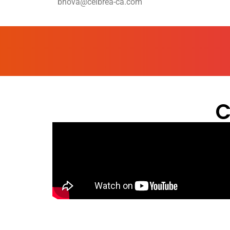
bnova@celbrea-ca.com
C