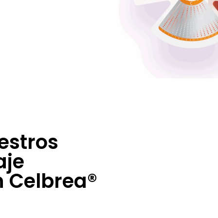
estros
aje
n Celbrea®