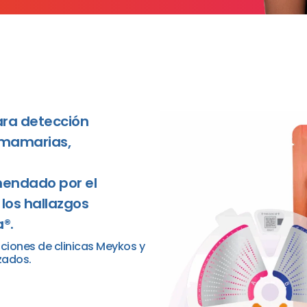
ara detección
mamarias,
mendado por el
 los hallazgos
®.
aciones de clinicas Meykos y
zados.