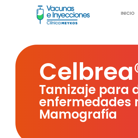
INICIO
Celbrea
Tamizaje para 
enfermedades 
Mamografía